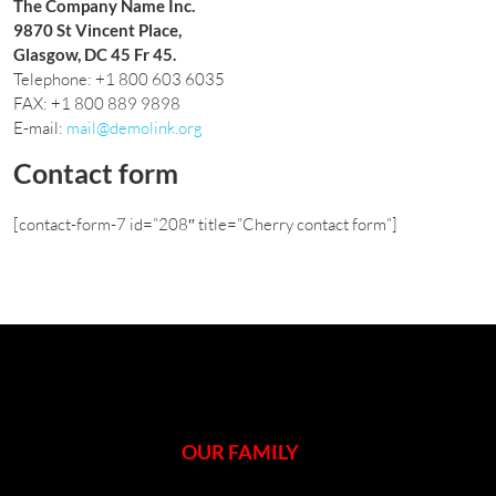
The Company Name Inc.
9870 St Vincent Place,
Glasgow, DC 45 Fr 45.
Telephone: +1 800 603 6035
FAX: +1 800 889 9898
E-mail:
mail@demolink.org
Contact form
[contact-form-7 id=”208″ title=”Cherry contact form”]
OUR FAMILY